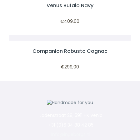
Venus Bufalo Navy
€
409,00
Companion Robusto Cognac
€
299,00
Jodenstraat 28, 5911 HK Venlo
+31 (0)6 34 88 42 85
info@ingeborgs.nl