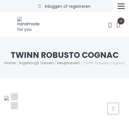
Inloggen of registreren
0
TWINN ROBUSTO COGNAC
Home
/
IngeborgS Tassen
/
Heuptassen
/ Twinn robusto cognac
Vorige
volgende