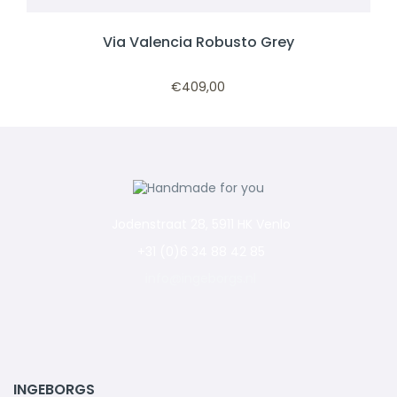
Via Valencia Robusto Grey
€
409,00
Jodenstraat 28, 5911 HK Venlo
+31 (0)6 34 88 42 85
info@ingeborgs.nl
INGEBORGS